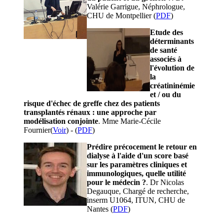
Valérie Garrigue, Néphrologue,
CHU de Montpellier (
PDF
)
Etude des
déterminants
de santé
associés à
l'évolution de
la
créatininémie
et / ou du
risque d'échec de greffe chez des patients
transplantés rénaux : une approche par
modélisation conjointe
. Mme Marie-Cécile
Fournier(
Voir
) - (
PDF
)
Prédire précocement le retour en
dialyse à l'aide d'un score basé
sur les paramètres cliniques et
immunologiques, quelle utilité
pour le médecin ?
. Dr Nicolas
Degauque, Chargé de recherche,
inserm U1064, ITUN, CHU de
Nantes (
PDF
)