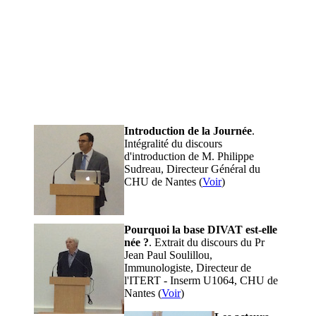
Introduction de la Journée
.
Intégralité du discours
d'introduction de M. Philippe
Sudreau, Directeur Général du
CHU de Nantes (
Voir
)
Pourquoi la base DIVAT est-elle
née ?
. Extrait du discours du Pr
Jean Paul Soulillou,
Immunologiste, Directeur de
l'ITERT - Inserm U1064, CHU de
Nantes (
Voir
)