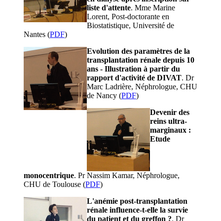
liste d'attente
. Mme Marine
Lorent, Post-doctorante en
Biostatistique, Université de
Nantes (
PDF
)
Evolution des paramètres de la
transplantation rénale depuis 10
ans - Illustration à partir du
rapport d'activité de DIVAT
. Dr
Marc Ladrière, Néphrologue, CHU
de Nancy (
PDF
)
Devenir des
reins ultra-
marginaux :
Etude
monocentrique
. Pr Nassim Kamar, Néphrologue,
CHU de Toulouse (
PDF
)
L'anémie post-transplantation
rénale influence-t-elle la survie
du patient et du greffon ?
. Dr