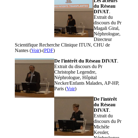
Les acteurs
du Réseau
DIVAT
.
Extrait du
discours du Pr
Magali Giral,
Néphrologue,
Directeur
Scientifique Recherche Clinique ITUN, CHU de
Nantes (
Voir
)-(
PDF
)
De l'intérêt du Réseau DIVAT
.
Extrait du discours du Pr
Christophe Legendre,
Néphrologue, Hôpital
Necker/Enfants Malades, AP-HP,
Paris (
Voir
)
De l'intérêt
du Réseau
DIVAT
.
Extrait du
discours du Pr
Michèle
Kessler,
Néphrologue,